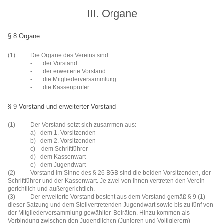
III. Organe
§ 8 Organe
(1)
Die Organe des Vereins sind:
-
der Vorstand
-
der erweiterte Vorstand
-
die Mitgliederversammlung
-
die Kassenprüfer
§ 9 Vorstand und erweiterter Vorstand
(1)
Der Vorstand setzt sich zusammen aus:
a)
dem 1. Vorsitzenden
b)
dem 2. Vorsitzenden
c)
dem Schriftführer
d)
dem Kassenwart
e)
dem Jugendwart
(2)
Vorstand im Sinne des § 26 BGB sind die beiden Vorsitzenden, der
Schriftführer und der Kassenwart. Je zwei von ihnen vertreten den Verein
gerichtlich und außergerichtlich.
(3)
Der erweiterte Vorstand besteht aus dem Vorstand gemäß § 9 (1)
dieser Satzung und dem Stellvertretenden Jugendwart sowie bis zu fünf von
der Mitgliederversammlung gewählten Beiräten. Hinzu kommen als
Verbindung zwischen den Jugendlichen (Junioren und Voltigierern)