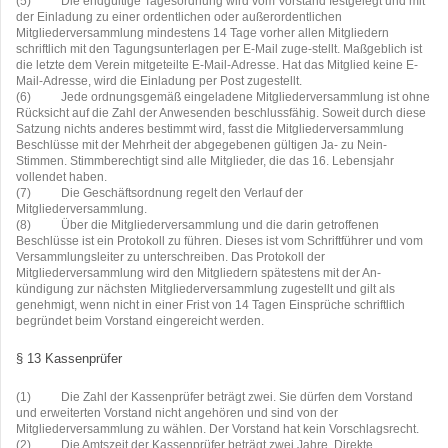
(5)
Die endgültige Tagesordnung wird vom Vorstand festgelegt und mit
der Einladung zu einer ordentlichen oder außerordentlichen
Mitgliederversammlung mindestens 14 Tage vorher allen Mitgliedern
schriftlich mit den Tagungsunterlagen per E-Mail zuge-stellt. Maßgeblich ist
die letzte dem Verein mitgeteilte E-Mail-Adresse. Hat das Mitglied keine E-
Mail-Adresse, wird die Einladung per Post zugestellt.
(6)
Jede ordnungsgemäß eingeladene Mitgliederversammlung ist ohne
Rücksicht auf die Zahl der Anwesenden beschlussfähig. Soweit durch diese
Satzung nichts anderes bestimmt wird, fasst die Mitgliederversammlung
Beschlüsse mit der Mehrheit der abgegebenen gültigen Ja- zu Nein-
Stimmen. Stimmberechtigt sind alle Mitglieder, die das 16. Lebensjahr
vollendet haben.
(7)
Die Geschäftsordnung regelt den Verlauf der
Mitgliederversammlung.
(8)
Über die Mitgliederversammlung und die darin getroffenen
Beschlüsse ist ein Protokoll zu führen. Dieses ist vom Schriftführer und vom
Versammlungsleiter zu unterschreiben. Das Protokoll der
Mitgliederversammlung wird den Mitgliedern spätestens mit der An-
kündigung zur nächsten Mitgliederversammlung zugestellt und gilt als
genehmigt, wenn nicht in einer Frist von 14 Tagen Einsprüche schriftlich
begründet beim Vorstand eingereicht werden.
§ 13 Kassenprüfer
(1)
Die Zahl der Kassenprüfer beträgt zwei. Sie dürfen dem Vorstand
und erweiterten Vorstand nicht angehören und sind von der
Mitgliederversammlung zu wählen. Der Vorstand hat kein Vorschlagsrecht.
(2)
Die Amtszeit der Kassenprüfer beträgt zwei Jahre. Direkte