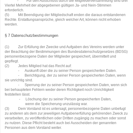
-
Für den Ausschluss durch die Mitgliederversammlung sind drei
Viertel Mehrheit der abgegebenen gültigen Ja- und Nein-Stimmen
erforderlich.
(5)
Mit Beendigung der Mitgliedschaft enden die daraus entstandenen
Rechte. Erstattungsansprüche, gleich welcher Art, können nicht erhoben
werden.
§ 7 Datenschutzbestimmungen
(1)
Zur Erfüllung der Zwecke und Aufgaben des Vereins werden unter
der Beachtung der Bestimmungen des Bundesdatenschutzgesetzes (BDSG)
personenbezogene Daten der Mitglieder gespeichert, übermittelt und
gepflegt.
(2)
Jedes Mitglied hat das Recht auf:
-
Auskunft über die zu seiner Person gespeicherten Daten.
-
Berichtigung, der zu seiner Person gespeicherten Daten, wenn
sie unrichtig sind.
-
Sperrung der zu seiner Person gespeicherten Daten, wenn sich
bei behaupteten Fehlern weder deren Richtigkeit noch Unrichtigkeit
feststellen lässt.
-
Löschung der zu seiner Person gespeicherten Daten,
wenn die Speicherung unzulässig war.
(3)
Dem Vorstand ist es untersagt, personenbezogene Daten unbefugt
zu anderen als dem zur jeweiligen Aufgabenerfüllung gehörenden Zweck zu
verarbeiten, zu veröffentlichen oder Dritten zugängig zu machen oder sonst
zu nutzen. Diese Pflicht besteht auch bei Ausscheiden der genannten
Personen aus dem Vorstand weiter.