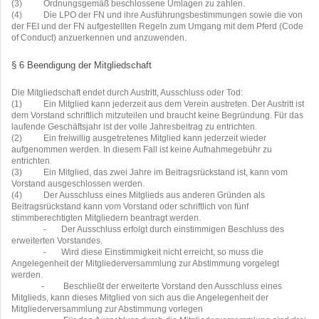
(3)
Ordnungsgemäß beschlossene Umlagen zu zahlen.
(4)
Die LPO der FN und ihre Ausführungsbestimmungen sowie die von
der FEI und der FN aufgestellten Regeln zum Umgang mit dem Pferd (Code
of Conduct) anzuerkennen und anzuwenden.
§ 6 Beendigung der Mitgliedschaft
Die Mitgliedschaft endet durch Austritt, Ausschluss oder Tod:
(1)
Ein Mitglied kann jederzeit aus dem Verein austreten. Der Austritt ist
dem Vorstand schriftlich mitzuteilen und braucht keine Begründung. Für das
laufende Geschäftsjahr ist der volle Jahresbeitrag zu entrichten.
(2)
Ein freiwillig ausgetretenes Mitglied kann jederzeit wieder
aufgenommen werden. In diesem Fall ist keine Aufnahmegebühr zu
entrichten.
(3)
Ein Mitglied, das zwei Jahre im Beitragsrückstand ist, kann vom
Vorstand ausgeschlossen werden.
(4)
Der Ausschluss eines Mitglieds aus anderen Gründen als
Beitragsrückstand kann vom Vorstand oder schriftlich von fünf
stimmberechtigten Mitgliedern beantragt werden.
-
Der Ausschluss erfolgt durch einstimmigen Beschluss des
erweiterten Vorstandes.
-
Wird diese Einstimmigkeit nicht erreicht, so muss die
Angelegenheit der Mitgliederversammlung zur Abstimmung vorgelegt
werden.
-
Beschließt der erweiterte Vorstand den Ausschluss eines
Mitglieds, kann dieses Mitglied von sich aus die Angelegenheit der
Mitgliederversammlung zur Abstimmung vorlegen