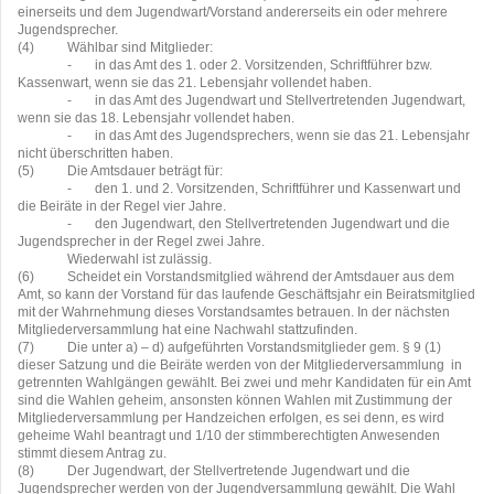
einerseits und dem Jugendwart/Vorstand andererseits ein oder mehrere
Jugendsprecher.
(4)
Wählbar sind Mitglieder:
-
in das Amt des 1. oder 2. Vorsitzenden, Schriftführer bzw.
Kassenwart, wenn sie das 21. Lebensjahr vollendet haben.
-
in das Amt des Jugendwart und Stellvertretenden Jugendwart,
wenn sie das 18. Lebensjahr vollendet haben.
-
in das Amt des Jugendsprechers, wenn sie das 21. Lebensjahr
nicht überschritten haben.
(5)
Die Amtsdauer beträgt für:
-
den 1. und 2. Vorsitzenden, Schriftführer und Kassenwart und
die Beiräte in der Regel vier Jahre.
-
den Jugendwart, den Stellvertretenden Jugendwart und die
Jugendsprecher in der Regel zwei Jahre.
Wiederwahl ist zulässig.
(6)
Scheidet ein Vorstandsmitglied während der Amtsdauer aus dem
Amt, so kann der Vorstand für das laufende Geschäftsjahr ein Beiratsmitglied
mit der Wahrnehmung dieses Vorstandsamtes betrauen. In der nächsten
Mitgliederversammlung hat eine Nachwahl stattzufinden.
(7)
Die unter a) – d) aufgeführten Vorstandsmitglieder gem. § 9 (1)
dieser Satzung und die Beiräte werden von der Mitgliederversammlung
in
getrennten Wahlgängen gewählt. Bei zwei und mehr Kandidaten für ein Amt
sind die Wahlen geheim, ansonsten können Wahlen mit Zustimmung der
Mitgliederversammlung per Handzeichen erfolgen, es sei denn, es wird
geheime Wahl beantragt und 1/10 der stimmberechtigten Anwesenden
stimmt diesem Antrag zu.
(8)
Der Jugendwart, der Stellvertretende Jugendwart und die
Jugendsprecher werden von der Jugendversammlung gewählt. Die Wahl