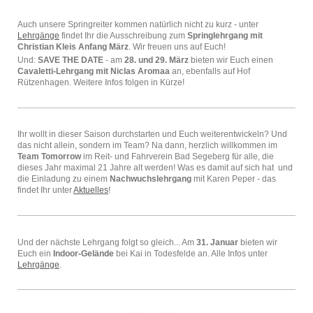
Auch unsere Springreiter kommen natürlich nicht zu kurz - unter
Lehrgänge
findet Ihr die Ausschreibung zum
Springlehrgang mit
Christian Kleis Anfang März
. Wir freuen uns auf Euch!
Und:
SAVE THE DATE
- am
28. und 29. März
bieten wir Euch einen
Cavaletti-Lehrgang mit Niclas Aromaa
an, ebenfalls auf Hof
Rützenhagen. Weitere Infos folgen in Kürze!
Ihr wollt in dieser Saison durchstarten und Euch weiterentwickeln? Und
das nicht allein, sondern im Team? Na dann, herzlich willkommen im
Team Tomorrow
im Reit- und Fahrverein Bad Segeberg für alle, die
dieses Jahr maximal 21 Jahre alt werden! Was es damit auf sich hat und
die Einladung zu einem
Nachwuchslehrgang
mit Karen Peper - das
findet Ihr unter
Aktuelles
!
Und der nächste Lehrgang folgt so gleich... Am
31. Januar
bieten wir
Euch ein
Indoor-Gelände
bei Kai in Todesfelde an. Alle Infos unter
Lehrgänge
.