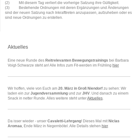
(2)
Mit diesem Tag verliert die vorherige Satzung ihre Gültigkeit.
(3)
Bestehende Ordnungen mit deren Ergänzungen und Änderungen
sind der neuen Satzung nach Inkrafttreten anzupassen, aufzuheben oder es
sind neue Ordnungen zu erstellen.
Aktuelles
Eine neue Runde des
Reitrelevanten Bewegungstrainings
bei Barbara
Voigt-Schwarze steht an! Alle Infos zum Fit-werden im Frühling
hier
Wir hoffen, viele von Euch am
20. März in Groß Niendorf
zu sehen: Wir
laden ein zur
Jugendversammlung
und zur
JHV
. Und danach zu einem
Snack in netter Runde. Alles weitere steht unter
Aktuelles
.
Da isser wieder - unser
Cavaletti-Lehrgang
! Dieses Mal mit
Niclas
Aromaa
, Ende März in Negernbötel. Alle Details stehen
hier
.