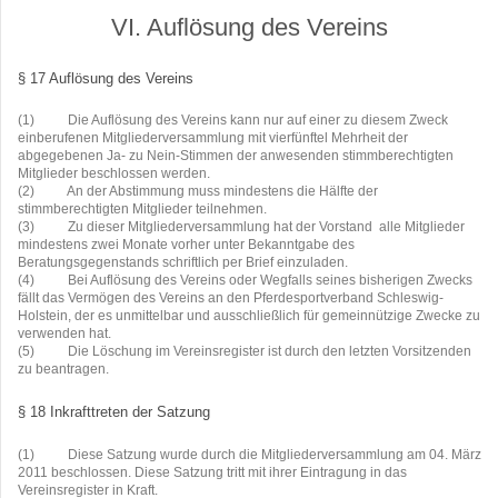
VI. Auflösung des Vereins
§ 17 Auflösung des Vereins
(1)
Die Auflösung des Vereins kann nur auf einer zu diesem Zweck
einberufenen Mitgliederversammlung mit vierfünftel Mehrheit der
abgegebenen Ja- zu Nein-Stimmen der anwesenden stimmberechtigten
Mitglieder beschlossen werden.
(2)
An der Abstimmung muss mindestens die Hälfte der
stimmberechtigten Mitglieder teilnehmen.
(3)
Zu dieser Mitgliederversammlung hat der Vorstand
alle Mitglieder
mindestens zwei Monate vorher unter Bekanntgabe des
Beratungsgegenstands schriftlich per Brief einzuladen.
(4)
Bei Auflösung des Vereins oder Wegfalls seines bisherigen Zwecks
fällt das Vermögen des Vereins an den Pferdesportverband Schleswig-
Holstein, der es unmittelbar und ausschließlich für gemeinnützige Zwecke zu
verwenden hat.
(5)
Die Löschung im Vereinsregister ist durch den letzten Vorsitzenden
zu beantragen.
§ 18 Inkrafttreten der Satzung
(1)
Diese Satzung wurde durch die Mitgliederversammlung am 04. März
2011 beschlossen. Diese Satzung tritt mit ihrer Eintragung in das
Vereinsregister in Kraft.