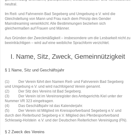
neutral.
Im Reit- und Fahrverein Bad Segeberg und Umgebung e.V. wird die
Gleichstellung von Mann und Frau nach dem Prinzip des Gender
Mainstreaming verwirklicht. Alle Bestimmungen beziehen sich
gleichermaßen auf Frauen und Männer.
Aus Gründen der Zweckmäßigkeit – insbesondere um die Lesbarkeit nicht zu
beeinträchtigen – wird auf eine weibliche Sprachform verzichtet.
I. Name, Sitz, Zweck, Gemeinnützigkeit
§ 1 Name, Sitz und Geschäftsjahr
(1) Der Verein führt den Namen Reit- und Fahrverein Bad Segeberg
und Umgebung e.V. und wird nachfolgend Verein genannt.
(2) Der Sitz des Vereins ist Bad Segeberg.
(3) Der Verein ist im Vereinsregister des Amtsgerichts Kiel unter der
Nummer VR 323 eingetragen.
(4) Das Geschäftsjahr ist das Kalenderjahr.
(5) Der Verein ist Mitglied im Kreissportverband Segeberg e.V. und
durch den Reiterbund Segeberg e.V. Mitglied des Pferdesportverband
Schleswig-Holstein e.V. und der Deutschen Reiterlichen Vereinigung (FN).
§ 2 Zweck des Vereins