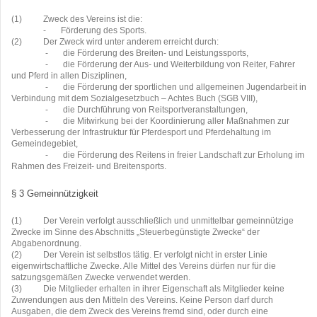
(1)
Zweck des Vereins ist die:
-
Förderung des Sports.
(2)
Der Zweck wird unter anderem erreicht durch:
-
die Förderung des Breiten- und Leistungssports,
-
die Förderung der Aus- und Weiterbildung von Reiter, Fahrer
und Pferd in allen Disziplinen,
-
die Förderung der sportlichen und allgemeinen Jugendarbeit in
Verbindung mit dem Sozialgesetzbuch – Achtes Buch (SGB VIII),
-
die Durchführung von Reitsportveranstaltungen,
-
die Mitwirkung bei der Koordinierung aller Maßnahmen zur
Verbesserung der Infrastruktur für Pferdesport und Pferdehaltung im
Gemeindegebiet,
-
die Förderung des Reitens in freier Landschaft zur Erholung im
Rahmen des Freizeit- und Breitensports.
§ 3 Gemeinnützigkeit
(1)
Der Verein verfolgt ausschließlich und unmittelbar gemeinnützige
Zwecke im Sinne des Abschnitts „Steuerbegünstigte Zwecke“ der
Abgabenordnung.
(2)
Der Verein ist selbstlos tätig. Er verfolgt nicht in erster Linie
eigenwirtschaftliche Zwecke. Alle Mittel des Vereins dürfen nur für die
satzungsgemäßen Zwecke verwendet werden.
(3)
Die Mitglieder erhalten in ihrer Eigenschaft als Mitglieder keine
Zuwendungen aus den Mitteln des Vereins. Keine Person darf durch
Ausgaben, die dem Zweck des Vereins fremd sind, oder durch eine