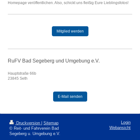
Homepage veröffentlichen. Also, schickt uns fleißig Eure Lieblingsfotos!
Mitglied werden
RuFV Bad Segeberg und Umgebung e.V.
Hauptstraße 66b
23845 Seth
E-Mail senden
Login
Druckversion
|
Sitemap
Webansicht
© Reit- und Fahrverein Bad
Segeberg u. Umgebung e.V.