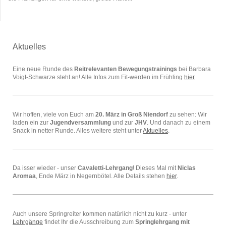
Aktuelles
Eine neue Runde des
Reitrelevanten Bewegungstrainings
bei Barbara
Voigt-Schwarze steht an! Alle Infos zum Fit-werden im Frühling
hier
Wir hoffen, viele von Euch am
20. März in Groß Niendorf
zu sehen: Wir
laden ein zur
Jugendversammlung
und zur
JHV
. Und danach zu einem
Snack in netter Runde. Alles weitere steht unter
Aktuelles
.
Da isser wieder - unser
Cavaletti-Lehrgang
! Dieses Mal mit
Niclas
Aromaa
, Ende März in Negernbötel. Alle Details stehen
hier
.
Auch unsere Springreiter kommen natürlich nicht zu kurz - unter
Lehrgänge
findet Ihr die Ausschreibung zum
Springlehrgang mit