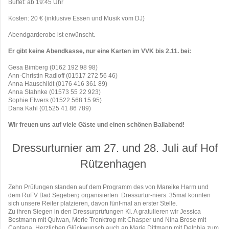
Buffet: ab 19:45 Uhr
Kosten: 20 € (inklusive Essen und Musik vom DJ)
Abendgarderobe ist erwünscht.
Er gibt keine Abendkasse, nur eine Karten im VVK bis 2.11. bei:
Gesa Bimberg (0162 192 98 98)
Ann-Christin Radloff (01517 272 56 46)
Anna Hauschildt (0176 416 361 89)
Anna Stahnke (01573 55 22 923)
Sophie Elwers (01522 568 15 95)
Dana Kahl (01525 41 86 789)
Wir freuen uns auf viele Gäste und einen schönen Ballabend!
Dressurturnier am 27. und 28. Juli auf Hof
Rützenhagen
Zehn Prüfungen standen auf dem Programm des von Mareike Harm und
dem RuFV Bad Segeberg organisierten Dressurtur-niers. 35mal konnten
sich unsere Reiter platzieren, davon fünf-mal an erster Stelle.
Zu ihren Siegen in den Dressurprüfungen Kl. A gratulieren wir Jessica
Bestmann mit Quiwan, Merle Trenktrog mit Chasper und Nina Brose mit
Cantana. Herzlichen Glückwunsch auch an Marie Dittmann mit Delphia zum