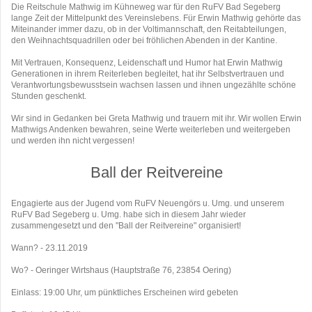
Die Reitschule Mathwig im Kühneweg war für den RuFV Bad Segeberg
lange Zeit der Mittelpunkt des Vereinslebens. Für Erwin Mathwig gehörte das
Miteinander immer dazu, ob in der Voltimannschaft, den Reitabteilungen,
den Weihnachtsquadrillen oder bei fröhlichen Abenden in der Kantine.
Mit Vertrauen, Konsequenz, Leidenschaft und Humor hat Erwin Mathwig
Generationen in ihrem Reiterleben begleitet, hat ihr Selbstvertrauen und
Verantwortungsbewusstsein wachsen lassen und ihnen ungezählte schöne
Stunden geschenkt.
Wir sind in Gedanken bei Greta Mathwig und trauern mit ihr. Wir wollen Erwin
Mathwigs Andenken bewahren, seine Werte weiterleben und weitergeben
und werden ihn nicht vergessen!
Ball der Reitvereine
Engagierte aus der Jugend vom RuFV Neuengörs u. Umg. und unserem
RuFV Bad Segeberg u. Umg. habe sich in diesem Jahr wieder
zusammengesetzt und den "Ball der Reitvereine" organisiert!
Wann? - 23.11.2019
Wo? - Oeringer Wirtshaus (Hauptstraße 76, 23854 Oering)
Einlass: 19:00 Uhr, um pünktliches Erscheinen wird gebeten