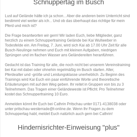
Schnuppertag im Busch
Lust auf Gelände hätte ich ja schon... Aber die anderen beim Unterricht sind
bestimmt viel weiter als ich... Und ob das überhaupt das richtige für mein
Pferd und mich ist?
Die Frage beantworten wir gern! Wir laden Euch, liebe Mitglieder, ganz
herzlich zu einem Schnuppertraining Gelände bei Kai Wullweber in
Todesfelde ein. Am Freitag, 7. Juni, wird sich Kai ab 17.00 Uhr Zeit für alle
Busch-Neulinge nehmen und Euch mit kleinen Aufgaben, niedrigen
Sprüngen und im flachen Wasser ans Geländereiten heranführen.
Gedacht ist das Training für alle, die noch nicht bei unserem Vereinstraining
bei Kai mit dabei oder ohnehin regelmäßig im Busch starten. Alter,
Pferdealter und -größe und Leistungsklasse unerheblich. Zu Beginn des
Trainings wird Kai Euch ein paar einführende Worte und theoretische
Erläuterungen mit auf den Weg geben. Ihr reitet in Gruppen von bis zu 3
Teilnehmern. Das Tragen einer Geländeweste ist Pflicht. Pro Teilnehmer
kostet das Schnuppertraining 10 Euro.
Anmelden könnt Ihr Euch bei Cathrin Pritschau unter 0171-4138038 oder
unter pritschau-westerrade@t-online.de. Wenn Ihr Fragen zu dem
Schnuppertag habt, meldet Euch natürlich auch gern bei Cathrin!
Hindernisrichter-Einweisung "plus"