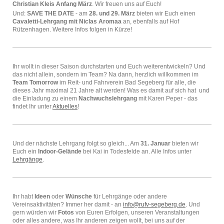
Christian Kleis Anfang März
. Wir freuen uns auf Euch!
Und:
SAVE THE DATE
- am
28. und 29. März
bieten wir Euch einen
Cavaletti-Lehrgang mit Niclas Aromaa
an, ebenfalls auf Hof
Rützenhagen. Weitere Infos folgen in Kürze!
Ihr wollt in dieser Saison durchstarten und Euch weiterentwickeln? Und
das nicht allein, sondern im Team? Na dann, herzlich willkommen im
Team Tomorrow
im Reit- und Fahrverein Bad Segeberg für alle, die
dieses Jahr maximal 21 Jahre alt werden! Was es damit auf sich hat und
die Einladung zu einem
Nachwuchslehrgang
mit Karen Peper - das
findet Ihr unter
Aktuelles
!
Und der nächste Lehrgang folgt so gleich... Am
31. Januar
bieten wir
Euch ein
Indoor-Gelände
bei Kai in Todesfelde an. Alle Infos unter
Lehrgänge
.
Ihr habt
Ideen
oder
Wünsche
für Lehrgänge oder andere
Vereinsaktivitäten? Immer her damit - an
info@rufv-segeberg.de
. Und
gern würden wir
Fotos
von Euren Erfolgen, unseren Veranstaltungen
oder alles andere, was Ihr anderen zeigen wollt, bei uns auf der