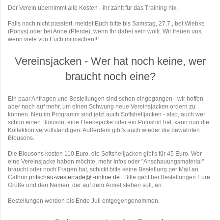
Der Verein übernimmt alle Kosten - ihr zahlt für das Training nix.
Falls noch nicht passiert, meldet Euch bitte bis Samstag, 27.7., bei Wiebke
(Ponys) oder bei Anne (Pferde), wenn Ihr dabei sein wollt. Wir freuen uns,
wenn viele von Euch mitmachen!!!
Vereinsjacken - Wer hat noch keine, wer
braucht noch eine?
Ein paar Anfragen und Bestellungen sind schon eingegangen - wir hoffen
aber noch auf mehr, um einen Schwung neue Vereinsjacken ordern zu
können. Neu im Programm sind jetzt auch Softshelljacken - also, auch wer
schon einen Blouson, eine Fleecejacke oder ein Poloshirt hat, kann nun die
Kollektion vervollständigen. Außerdem gibt's auch wieder die bewährten
Blousons.
Die Blousons kosten 110 Euro, die Softshelljacken gibt's für 45 Euro.
Wer
eine Vereinsjacke haben möchte, mehr Infos oder "Anschauungsmaterial"
braucht oder noch Fragen hat, schickt bitte seine Bestellung per Mail an
Cathrin
pritschau-westerrade@t-online.de
. Bitte gebt bei Bestellungen Eure
Größe und den Namen, der auf dem Ärmel stehen soll, an.
Bestellungen werden bis Ende Juli entgegengenommen.